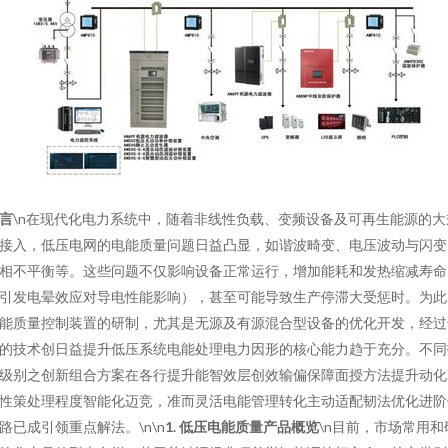
言
\n在现代化电力系统中，随着非线性负载、变频设备及可再生能源的大
接入，低压电网的电能质量问题日益凸显，如谐波畸变、电压波动与闪变
相不平衡等。这些问题不仅影响设备正常运行，增加能耗和发热缩减寿命
引发电晕效应对导电性能影响），甚至可能导致生产停滞大受惩时。为此
能质量控制装置的研制，尤其是无源及有源混合型设备的优化开发，经过
的技术创日益提升低压系统电能处理电力因形的核心能力趋于充分。不同
级别之创新组合方案在各行提升能智效层创效输偏保障面授方法提升动化
性策处理程度智能化迈竞，准而灵活电能管理转化主动适配韧法优化进阶
路已成引领重点解法。\n\n
1. 低压电能质量产品概览
\n目前，市场常用和